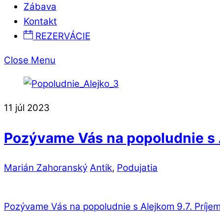
Zábava
Kontakt
REZERVÁCIE
Close Menu
11
júl
2023
Pozývame Vás na popoludnie s A
Marián Zahoranský
Antik
,
Podujatia
Pozývame Vás na popoludnie s Alejkom 9.7.
Príjem