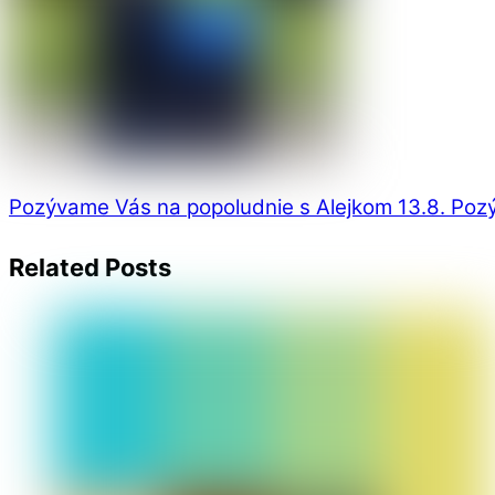
Pozývame Vás na popoludnie s Alejkom 13.8.
Pozý
Related Posts