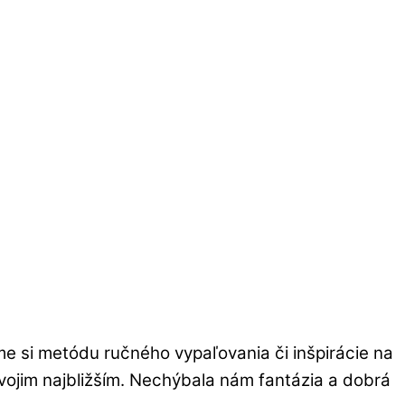
me si metódu ručného vypaľovania či inšpirácie na
 svojim najbližším. Nechýbala nám fantázia a dobrá