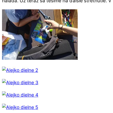
nálada. Už teraz sa tešíme na ďalšie stretnutie.