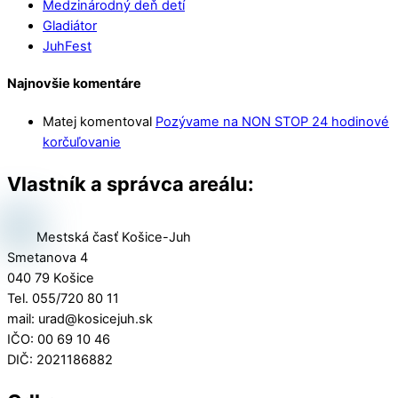
Medzinárodný deň detí
Gladiátor
JuhFest
Najnovšie komentáre
Matej
komentoval
Pozývame na NON STOP 24 hodinové
korčuľovanie
Vlastník a správca areálu:
Mestská časť Košice-Juh
Smetanova 4
040 79 Košice
Tel. 055/720 80 11
mail: urad@kosicejuh.sk
IČO: 00 69 10 46
DIČ: 2021186882