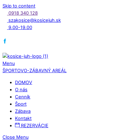
Skip to content
0918 340 128
szakosice@kosicejuh.sk
9.00-19.00
Menu
ŠPORTOVO-ZÁBAVNÝ AREÁL
DOMOV
O nás
Cenník
Šport
Zábava
Kontakt
REZERVÁCIE
Close Menu