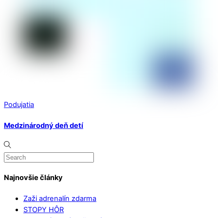
Podujatia
Medzinárodný deň detí
Najnovšie články
Zaži adrenalín zdarma
STOPY HÔR