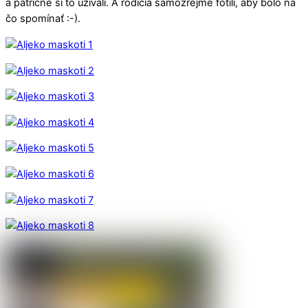
a patrične si to užívali. A rodičia samozrejme fotili, aby bolo na
čo spomínať :-).