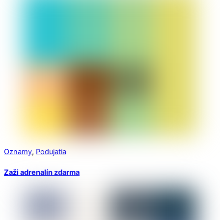
Oznamy
,
Podujatia
Zaži adrenalín zdarma