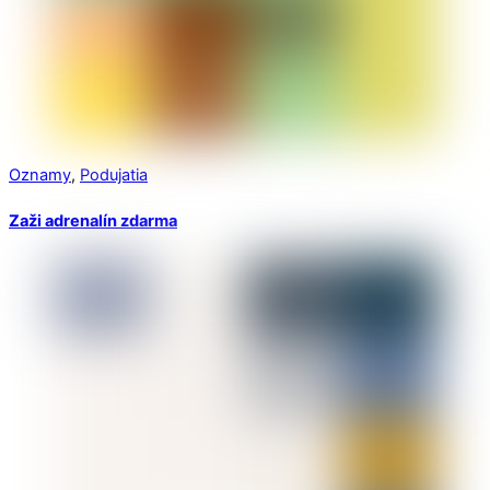
Oznamy
,
Podujatia
Zaži adrenalín zdarma