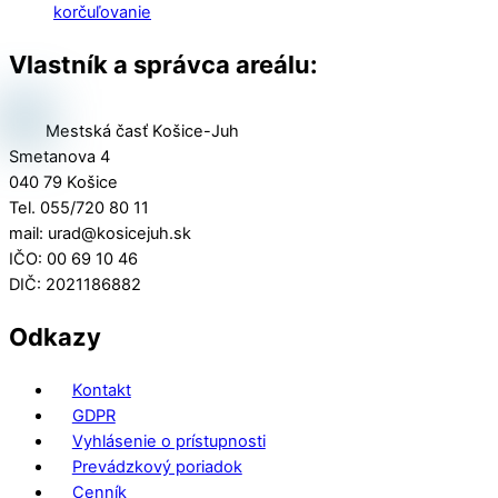
korčuľovanie
Vlastník a správca areálu:
Mestská časť Košice-Juh
Smetanova 4
040 79 Košice
Tel. 055/720 80 11
mail: urad@kosicejuh.sk
IČO: 00 69 10 46
DIČ: 2021186882
Odkazy
Kontakt
GDPR
Vyhlásenie o prístupnosti
Prevádzkový poriadok
Cenník