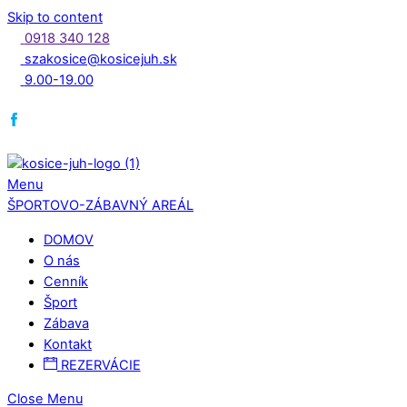
Skip to content
0918 340 128
szakosice@kosicejuh.sk
9.00-19.00
Menu
ŠPORTOVO-ZÁBAVNÝ AREÁL
DOMOV
O nás
Cenník
Šport
Zábava
Kontakt
REZERVÁCIE
Close Menu