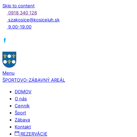
Skip to content
0918 340 128
szakosice@kosicejuh.sk
9.00-19.00
Menu
ŠPORTOVO-ZÁBAVNÝ AREÁL
DOMOV
O nás
Cenník
Šport
Zábava
Kontakt
REZERVÁCIE