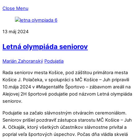
Close Menu
13
máj
2024
Letná olympiáda seniorov
Marián Zahoranský
Podujatia
Rada seniorov mesta Košice, pod záštitou primátora mesta
Košice J. Polačeka, v spolupráci s MČ Košice – Juh pripravili
10.mája 2024 v #Magentalife Športovo – zábavnom areáli na
Alejovej 2H športové podujatie pod názvom Letná olympiáda
seniorov.
Podujatie sa začalo slávnostným otváracím ceremoniálom.
Seniorov prišiel pozdraviť zástupca starostu MČ Košice – Juh
A. Očkaják, ktorý všetkých účastníkov slávnostne privítal a
poprial veľa športových úspechov. Počas dňa vládla skvelá