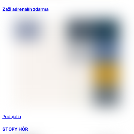
Zaži adrenalín zdarma
Podujatia
STOPY HÔR