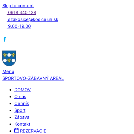
Skip to content
0918 340 128
szakosice@kosicejuh.sk
9.00-19.00
Menu
ŠPORTOVO-ZÁBAVNÝ AREÁL
DOMOV
O nás
Cenník
Šport
Zábava
Kontakt
REZERVÁCIE